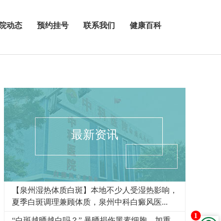
院动态
预约挂号
联系我们
健康百科
最新资讯
【泉州湿热体质白斑】本地不少人受湿热影响，
夏季白斑调理兼顾体质，泉州中科白癜风医...
1
“白斑越晒越白吗？” 暴晒损伤黑素细胞，加重