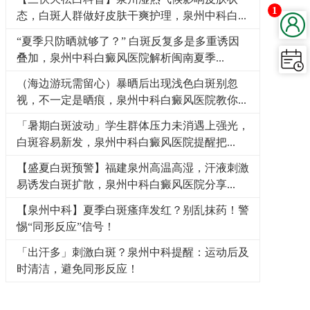
1
态，白斑人群做好皮肤干爽护理，泉州中科白...
“夏季只防晒就够了？” 白斑反复多是多重诱因
叠加，泉州中科白癜风医院解析闽南夏季...
（海边游玩需留心）暴晒后出现浅色白斑别忽
视，不一定是晒痕，泉州中科白癜风医院教你...
「暑期白斑波动」学生群体压力未消遇上强光，
白斑容易新发，泉州中科白癜风医院提醒把...
【盛夏白斑预警】福建泉州高温高湿，汗液刺激
易诱发白斑扩散，泉州中科白癜风医院分享...
【泉州中科】夏季白斑瘙痒发红？别乱抹药！警
惕“同形反应”信号！
「出汗多」刺激白斑？泉州中科提醒：运动后及
时清洁，避免同形反应！