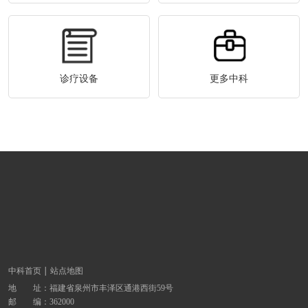
诊疗设备
更多中科
中科首页
站点地图
地 址：
福建省泉州市丰泽区通港西街59号
邮 编：362000