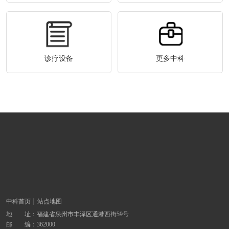
诊疗设备
更多中科
中科首页
站点地图
地 址：
福建省泉州市丰泽区通港西街59号
邮 编：362000