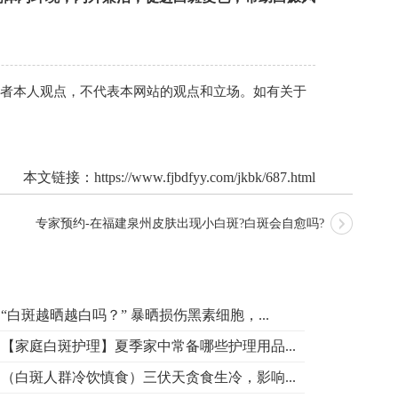
作者本人观点，不代表本网站的观点和立场。如有关于
本文链接：
https://www.fjbdfyy.com/jkbk/687.html
专家预约-在福建泉州皮肤出现小白斑?白斑会自愈吗?
“白斑越晒越白吗？” 暴晒损伤黑素细胞，...
【家庭白斑护理】夏季家中常备哪些护理用品...
（白斑人群冷饮慎食）三伏天贪食生冷，影响...