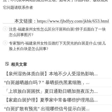
点，不代表本网站的观点和立场。如有关于作品内容、版权或其
它问题请联系作者
本文链接：
https://www.fjbdfyy.com/jkbk/653.html
注意-福建泉州女性怎么区分汗斑和白斑?脖子后面白了一块
怎么回事图片?
专家预约-福建泉州女性伍德灯下无荧光的白斑是什么?娃儿
脸上长白块是怎么回事?
相关文章
【泉州湿热体质白斑】本地不少人受湿热影响...
“白斑越晒越白吗？” 暴晒损伤黑素细胞，...
「上班族白斑困扰」夏日通勤日晒加熬夜压力...
【家庭白斑护理】夏季家中常备哪些护理用品...
“白斑扩散有预兆” 出现哪些信号提示白斑...