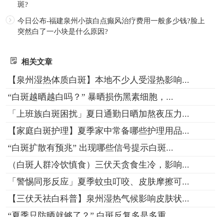
斑?
今日公布-福建泉州小孩白点癫风治疗费用一般多少钱?脸上
突然白了一小块是什么原因?
相关文章
【泉州湿热体质白斑】本地不少人受湿热影响...
“白斑越晒越白吗？” 暴晒损伤黑素细胞，...
「上班族白斑困扰」夏日通勤日晒加熬夜压力...
【家庭白斑护理】夏季家中常备哪些护理用品...
“白斑扩散有预兆” 出现哪些信号提示白斑...
（白斑人群冷饮慎食）三伏天贪食生冷，影响...
「警惕同形反应」夏季蚊虫叮咬、皮肤摩擦可...
【三伏天祛白科普】泉州湿热气候影响皮肤状...
“夏季只防晒就够了？” 白斑反复多是多重...