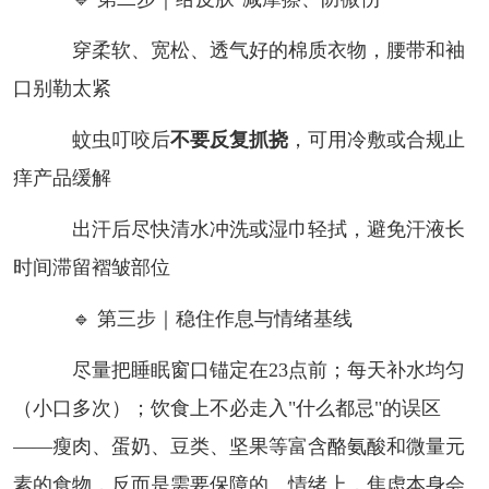
穿柔软、宽松、透气好的棉质衣物，腰带和袖
口别勒太紧
蚊虫叮咬后
不要反复抓挠
，可用冷敷或合规止
痒产品缓解
出汗后尽快清水冲洗或湿巾轻拭，避免汗液长
时间滞留褶皱部位
🔹 第三步｜稳住作息与情绪基线
尽量把睡眠窗口锚定在23点前；每天补水均匀
（小口多次）；饮食上不必走入"什么都忌"的误区
——瘦肉、蛋奶、豆类、坚果等富含酪氨酸和微量元
素的食物，反而是需要保障的。情绪上，焦虑本身会