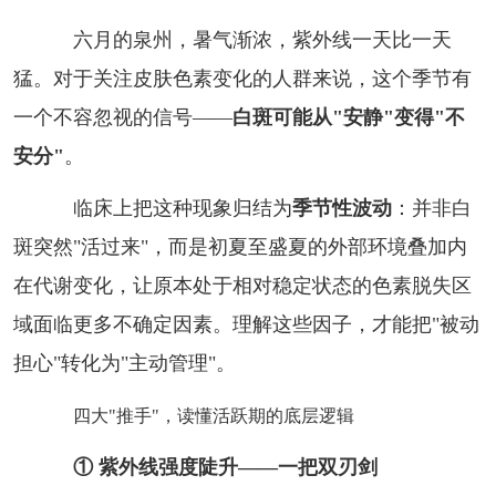
六月的泉州，暑气渐浓，紫外线一天比一天
猛。对于关注皮肤色素变化的人群来说，这个季节有
一个不容忽视的信号——
白斑可能从"安静"变得"不
安分"
。
临床上把这种现象归结为
季节性波动
：并非白
斑突然"活过来"，而是初夏至盛夏的外部环境叠加内
在代谢变化，让原本处于相对稳定状态的色素脱失区
域面临更多不确定因素。理解这些因子，才能把"被动
担心"转化为"主动管理"。
四大"推手"，读懂活跃期的底层逻辑
① 紫外线强度陡升——一把双刃剑