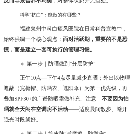
反而导致营养不均衡
，对整体状态并无益处。
科学"抗白"：能做的有哪些？
福建泉州中科白癜风医院在日常科普宣教中，
始终强调一个核心观点：
面对活跃期，重要的不是恐
慌，而是建立一套可执行的管理习惯。
🔹 第一步｜防晒做到"分层防护"
正午10点—下午4点尽量减少直晒；外出以物理
遮蔽（宽檐帽、防晒衣、遮阳伞）为第一优先级，再
叠加SPF30+的广谱防晒霜做补充。注意：
不要因为怕
晒就全天闷在空调房不活动
——适度晨间散步、避开
强光时段就好。
🔹 第二步｜给皮肤"减摩擦、防微伤"