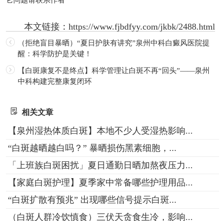
它问题请联系作者
本文链接：
https://www.fjbdfyy.com/jkbk/2488.html
（拒绝盲目暴晒）“夏日护肤有讲究”泉州中科白癜风医院提
醒：科学防护是关键！
【白斑康复不是终点】科学管理让白斑不再“回头”——泉州
中科构建完整康复闭环
相关文章
【泉州湿热体质白斑】本地不少人受湿热影响...
“白斑越晒越白吗？” 暴晒损伤黑素细胞，...
「上班族白斑困扰」夏日通勤日晒加熬夜压力...
【家庭白斑护理】夏季家中常备哪些护理用品...
“白斑扩散有预兆” 出现哪些信号提示白斑...
（白斑人群冷饮慎食）三伏天贪食生冷，影响...