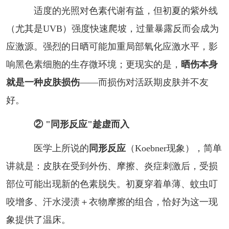
适度的光照对色素代谢有益，但初夏的紫外线
（尤其是UVB）强度快速爬坡，过量暴露反而会成为
应激源。强烈的日晒可能加重局部氧化应激水平，影
响黑色素细胞的生存微环境；更现实的是，
晒伤本身
就是一种皮肤损伤
——而损伤对活跃期皮肤并不友
好。
② "同形反应"趁虚而入
医学上所说的
同形反应
（Koebner现象），简单
讲就是：皮肤在受到外伤、摩擦、炎症刺激后，受损
部位可能出现新的色素脱失。初夏穿着单薄、蚊虫叮
咬增多、汗水浸渍＋衣物摩擦的组合，恰好为这一现
象提供了温床。