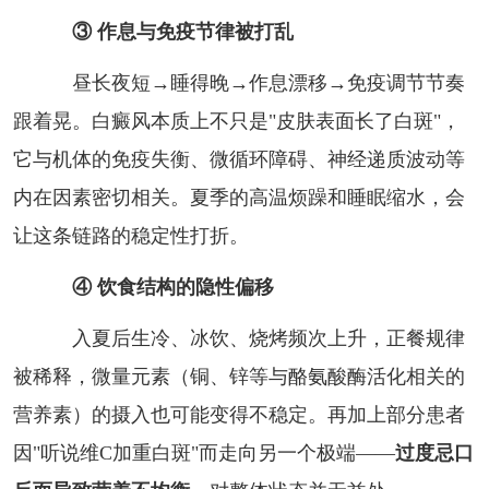
③ 作息与免疫节律被打乱
昼长夜短→睡得晚→作息漂移→免疫调节节奏
跟着晃。白癜风本质上不只是"皮肤表面长了白斑"，
它与机体的免疫失衡、微循环障碍、神经递质波动等
内在因素密切相关。夏季的高温烦躁和睡眠缩水，会
让这条链路的稳定性打折。
④ 饮食结构的隐性偏移
入夏后生冷、冰饮、烧烤频次上升，正餐规律
被稀释，微量元素（铜、锌等与酪氨酸酶活化相关的
营养素）的摄入也可能变得不稳定。再加上部分患者
因"听说维C加重白斑"而走向另一个极端——
过度忌口