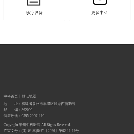
诊疗设备
更多中科
中科首页
站点地图
地 址：
福建省泉州市丰泽区通港西街59号
邮 编：362000
健康热线：
0595-22091110
Copyright 泉州中科医院 All Rights Reserved.
广审文号：(闽-泉-丰)医广【2026】第02-11-17号