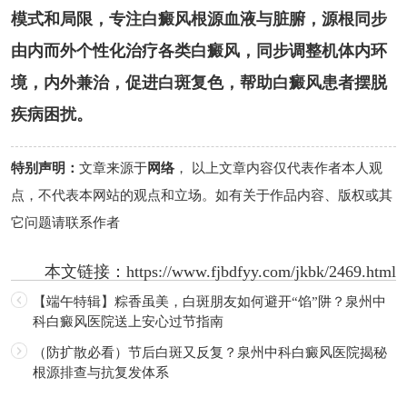
模式和局限，专注白癜风根源血液与脏腑，源根同步
由内而外个性化治疗各类白癜风，同步调整机体内环
境，内外兼治，促进白斑复色，帮助白癜风患者摆脱
疾病困扰。
特别声明：
文章来源于
网络
， 以上文章内容仅代表作者本人观
点，不代表本网站的观点和立场。如有关于作品内容、版权或其
它问题请联系作者
本文链接：
https://www.fjbdfyy.com/jkbk/2469.html
【端午特辑】粽香虽美，白斑朋友如何避开“馅”阱？泉州中
科白癜风医院送上安心过节指南
（防扩散必看）节后白斑又反复？泉州中科白癜风医院揭秘
根源排查与抗复发体系