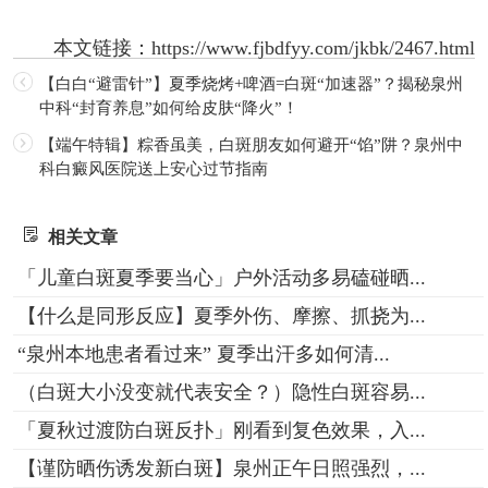
本文链接：
https://www.fjbdfyy.com/jkbk/2467.html
【白白“避雷针”】夏季烧烤+啤酒=白斑“加速器”？揭秘泉州
中科“封育养息”如何给皮肤“降火”！
【端午特辑】粽香虽美，白斑朋友如何避开“馅”阱？泉州中
科白癜风医院送上安心过节指南
相关文章
「儿童白斑夏季要当心」户外活动多易磕碰晒...
【什么是同形反应】夏季外伤、摩擦、抓挠为...
“泉州本地患者看过来” 夏季出汗多如何清...
（白斑大小没变就代表安全？）隐性白斑容易...
「夏秋过渡防白斑反扑」刚看到复色效果，入...
【谨防晒伤诱发新白斑】泉州正午日照强烈，...