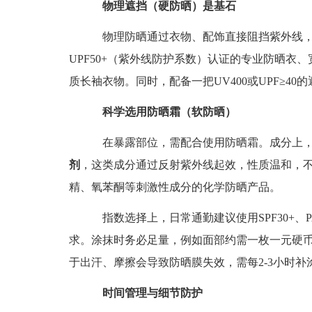
物理遮挡（硬防晒）是基石
物理防晒通过衣物、配饰直接阻挡紫外线，安
UPF50+（紫外线防护系数）认证的专业防晒衣
质长袖衣物。同时，配备一把UV400或UPF≥4
科学选用防晒霜（软防晒）
在暴露部位，需配合使用防晒霜。成分上，
剂
，这类成分通过反射紫外线起效，性质温和，
精、氧苯酮等刺激性成分的化学防晒产品。
指数选择上，日常通勤建议使用SPF30+、P
求。涂抹时务必足量，例如面部约需一枚一元硬币大
于出汗、摩擦会导致防晒膜失效，需每2-3小时
时间管理与细节防护