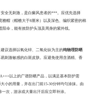
全无刺激，是白癜风患者的***。应优先选择
、宽檐帽（帽檐大于8厘米）以及深色、编织紧密的棉
0的遮阳伞，能有效防护头顶及周身的紫外线。
建议选择以氧化锌、二氧化钛为主的
纯物理防晒
不易刺激敏感的白斑皮肤。应避免使用含酒精、香
A+++以上的广谱防晒产品，以满足基本防护需
小的用量，并在出门前15-30分钟均匀涂抹。由
补涂一次，游泳或大量出汗后应立即补涂。