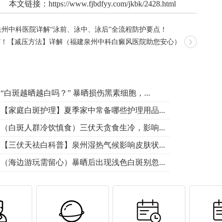
本文链接：
https://www.fjbdfyy.com/jkbk/2428.html
泉州中科医院详解“泳前、泳中、泳后”全流程防护要点！
”！【减压方法】详解（福建泉州中科白癜风医院助您安心）
“白斑越晒越白吗？” 暴晒损伤黑素细胞，...
【家庭白斑护理】夏季家中常备哪些护理用品...
（白斑人群冷饮慎食）三伏天贪食生冷，影响...
【三伏天祛白科普】泉州湿热气候影响皮肤状...
（海边游玩需留心）暴晒后出现浅色白斑别忽...