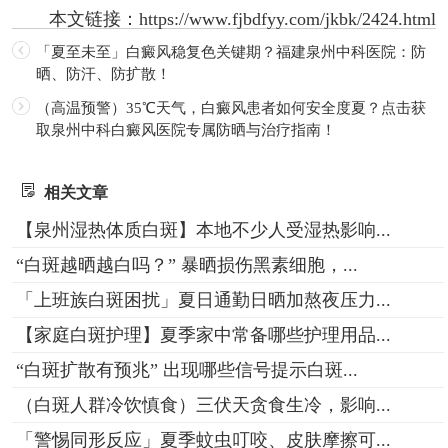
本文链接：
https://www.fjbdfyy.com/jkbk/2424.html
「夏至未至」白癜风稳复色关键期？福建泉州中科医院：防
晒、防汗、防扩散！
（高温预警）35℃天气，白癜风患者如何安全度夏？点击获
取泉州中科白癜风医院专属防晒与治疗指南！
相关文章
【泉州湿热体质白斑】本地不少人受湿热影响...
“白斑越晒越白吗？” 暴晒损伤黑素细胞，...
「上班族白斑困扰」夏日通勤日晒加熬夜压力...
【家庭白斑护理】夏季家中常备哪些护理用品...
“白斑扩散有预兆” 出现哪些信号提示白斑...
（白斑人群冷饮慎食）三伏天贪食生冷，影响...
「警惕同形反应」夏季蚊虫叮咬、皮肤摩擦可...