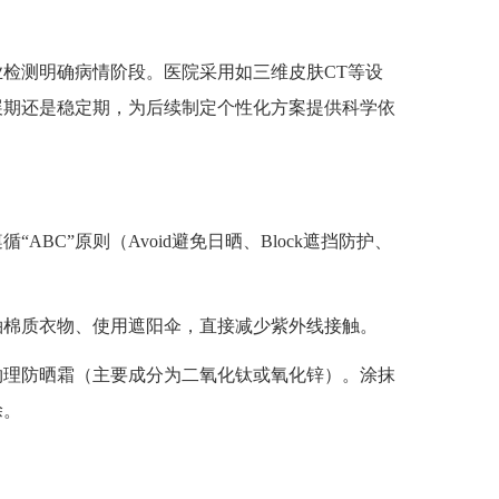
测明确病情阶段。医院采用如三维皮肤CT等设
展期还是稳定期，为后续制定个性化方案提供科学依
C”原则（Avoid避免日晒、Block遮挡防护、
袖棉质衣物、使用遮阳伞，直接减少紫外线接触。
物理防晒霜（主要成分为二氧化钛或氧化锌）。涂抹
涂。