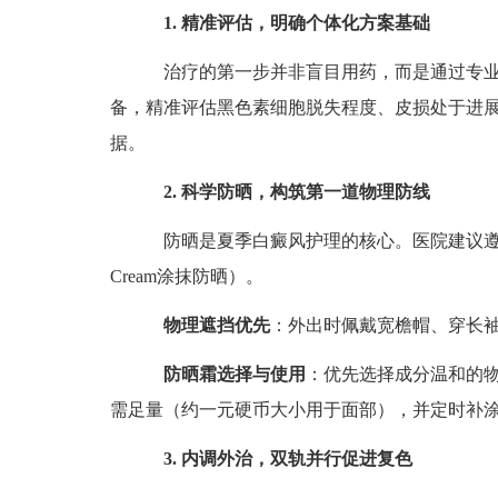
1. 精准评估，明确个体化方案基础
治疗的第一步并非盲目用药，而是通过专业检
备，精准评估黑色素细胞脱失程度、皮损处于进
据。
2. 科学防晒，构筑第一道物理防线
防晒是夏季白癜风护理的核心。医院建议遵循“AB
Cream涂抹防晒）。
物理遮挡优先
：外出时佩戴宽檐帽、穿长
防晒霜选择与使用
：优先选择成分温和的
需足量（约一元硬币大小用于面部），并定时补
3. 内调外治，双轨并行促进复色