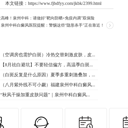
本文链接：
https://www.fjbdfyy.com/jkbk/2399.html
高峰！泉州中科：请做好“靶向防晒+免疫内调”双保险
泉州中科白癜风医院提醒：警惕这些“隐形杀手”正在靠近！
（空调房也需护白斑）冷热交替刺激皮肤，皮...
【8月祛白避坑】不要轻信偏方，高温季白斑...
（白斑反复是什么原因）夏季多重刺激叠加，...
（八月紫外线不可小觑）福建泉州中科白癜风...
“秋风干燥加重皮肤问题”｜泉州中科白癜风...