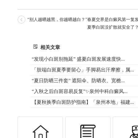
“别人越晒越黑，你越晒越白？”春夏交界是白癜风第一复发
夏季白斑没扩散就安全了？
相关文章
“发现小白斑别拖延” 盛夏白斑发展速度快...
「肢端白斑夏季要留心」手脚易出汗摩擦，属...
“夏日防晒三件套” 遮阳伞、防晒衣、宽檐...
“入秋之后白斑容易反复”✨泉州中科白癜风...
【夏秋换季白斑防护指南】「泉州本地」福建...