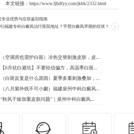
本文链接：
https://www.fjbdfyy.com/jkbk/2332.html
院专业优势与症状鉴别指南
百科]福建专科白癜风治疗医院地址？手臂白癜风早期的症状？
（空调房也需护白斑）冷热交替刺激皮肤，皮...
【8月祛白避坑】不要轻信偏方，高温季白斑...
（白斑反复是什么原因）夏季多重刺激叠加，...
（八月紫外线不可小觑）福建泉州中科白癜风...
“秋风干燥加重皮肤问题”｜泉州中科白癜风...