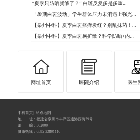
“夏季只防晒就够了？” 白斑反复多是多重...
「暑期白斑波动」学生群体压力未消遇上强光...
【泉州中科】夏季白斑瘙痒发红？别乱抹药！...
【泉州中科】夏季白斑易扩散？科学防晒+内...
网址首页
医院介绍
医生
中科首页
站点地图
地 址：
福建省泉州市丰泽区通港西街59号
邮 编：362000
健康热线：
0595-22091110