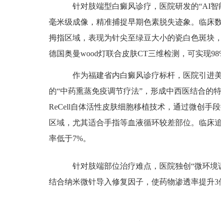
针对肢端型白癜风诊疗，医院研发的“AI智
毫米级成像，精准捕捉早期色素脱失迹象。临床数
拇指区域，表现为针尖至绿豆大小的瓷白色斑块
德国奥曼wood灯联合皮肤CT三维检测，可实现9
作为福建省内白癜风诊疗标杆，医院引进美国
的“中药熏蒸免疫调节疗法”，形成中西医结合的
ReCell自体活性皮肤细胞移植技术，通过微创
区域，尤其适合手指等血液循环较差部位。临床追
率低于7%。
针对肢端部位治疗难点，医院独创“微环境调
结合纳米微针导入修复因子，使药物渗透率提升3