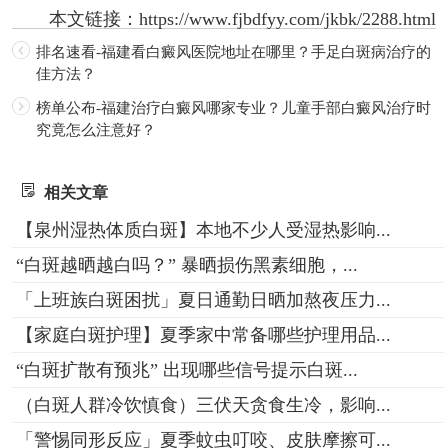
本文链接：
https://www.fjbdfyy.com/jkbk/2288.html
排名速看-福建看白癜风医院地址在哪里？手足白斑病治疗的
佳方法？
榜单公布-福建治疗白癜风哪家专业？儿童手部白癜风治疗时
究竟怎么注意好？
相关文章
【泉州湿热体质白斑】本地不少人受湿热影响...
“白斑越晒越白吗？” 暴晒损伤黑素细胞，...
「上班族白斑困扰」夏日通勤日晒加熬夜压力...
【家庭白斑护理】夏季家中常备哪些护理用品...
“白斑扩散有预兆” 出现哪些信号提示白斑...
（白斑人群冷饮慎食）三伏天贪食生冷，影响...
「警惕同形反应」夏季蚊虫叮咬、皮肤摩擦可...