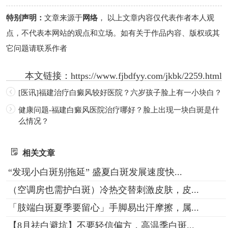
特别声明：
文章来源于
网络
， 以上文章内容仅代表作者本人观
点，不代表本网站的观点和立场。如有关于作品内容、版权或其
它问题请联系作者
本文链接：
https://www.fjbdfyy.com/jkbk/2259.html
[医讯]福建治疗白癜风较好医院？六岁孩子脸上有一小块白？
健康问题-福建白癜风医院治疗哪好？脸上出现一块白斑是什
么情况？
相关文章
“发现小白斑别拖延” 盛夏白斑发展速度快...
（空调房也需护白斑）冷热交替刺激皮肤，皮...
「肢端白斑夏季要留心」手脚易出汗摩擦，属...
【8月祛白避坑】不要轻信偏方，高温季白斑...