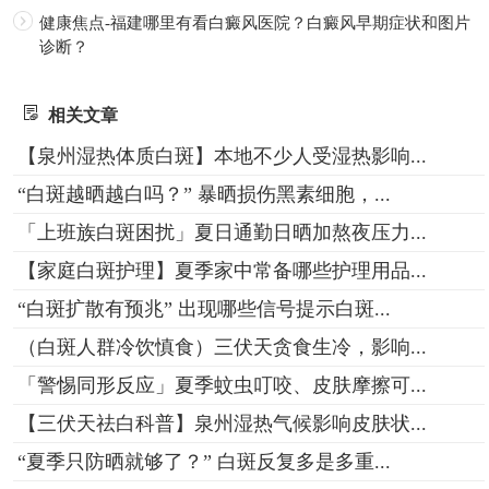
健康焦点-福建哪里有看白癜风医院？白癜风早期症状和图片
诊断？
相关文章
【泉州湿热体质白斑】本地不少人受湿热影响...
“白斑越晒越白吗？” 暴晒损伤黑素细胞，...
「上班族白斑困扰」夏日通勤日晒加熬夜压力...
【家庭白斑护理】夏季家中常备哪些护理用品...
“白斑扩散有预兆” 出现哪些信号提示白斑...
（白斑人群冷饮慎食）三伏天贪食生冷，影响...
「警惕同形反应」夏季蚊虫叮咬、皮肤摩擦可...
【三伏天祛白科普】泉州湿热气候影响皮肤状...
“夏季只防晒就够了？” 白斑反复多是多重...