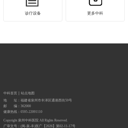
诊疗设备
更多中科
中科首页
站点地图
地 址：
福建省泉州市丰泽区通港西街59号
邮 编：362000
健康热线：
0595-22091110
Copyright 泉州中科医院 All Rights Reserved.
广审文号：(闽-泉-丰)医广【2026】第02-11-17号