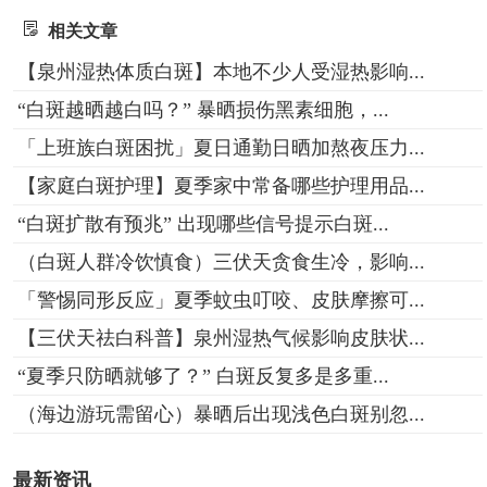
相关文章
【泉州湿热体质白斑】本地不少人受湿热影响...
“白斑越晒越白吗？” 暴晒损伤黑素细胞，...
「上班族白斑困扰」夏日通勤日晒加熬夜压力...
【家庭白斑护理】夏季家中常备哪些护理用品...
“白斑扩散有预兆” 出现哪些信号提示白斑...
（白斑人群冷饮慎食）三伏天贪食生冷，影响...
「警惕同形反应」夏季蚊虫叮咬、皮肤摩擦可...
【三伏天祛白科普】泉州湿热气候影响皮肤状...
“夏季只防晒就够了？” 白斑反复多是多重...
（海边游玩需留心）暴晒后出现浅色白斑别忽...
最新资讯