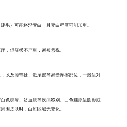
睫毛）可能逐渐变白，且变白程度可能加重。
痒，但症状不严重，易被忽视。
，以及腰带处、骶尾部等易受摩擦部位，一般呈对
白色糠疹、贫血痣等疾病鉴别。白色糠疹呈圆形或
搓周围皮肤时，白斑区域无变化。