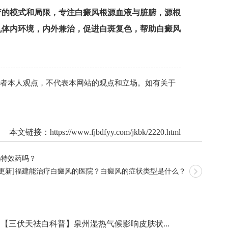
疗的模式和局限，专注白癜风根源血液与脏腑，源根
机体内环境，内外兼治，促进白斑复色，帮助白癜风
作者本人观点，不代表本网站的观点和立场。如有关于
本文链接：
https://www.fjbdfyy.com/jkbk/2220.html
风特效药吗？
续更新]福建能治疗白癜风的医院？白癜风的症状类型是什么？
【三伏天祛白科普】泉州湿热气候影响皮肤状...