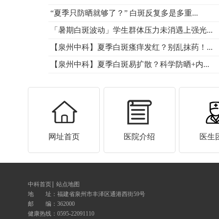
“夏季只防晒就够了？” 白斑反复多是多重...
「暑期白斑波动」学生群体压力未消遇上强光...
【泉州中科】夏季白斑瘙痒发红？别乱抹药！...
【泉州中科】夏季白斑易扩散？科学防晒+内...
网址首页
医院介绍
医生
中科首页
站点地图
地 址：
福建省泉州市丰泽区通港西街59号
邮 编：362000
健康热线：
0595-22091110