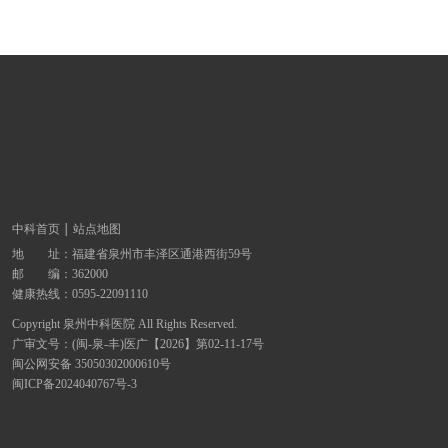
中科首页
站点地图
地 址：
福建省泉州市丰泽区通港西街59号
邮 编：362000
健康热线：
0595-22091110
Copyright 泉州中科医院 All Rights Reserved.
广审文号：(闽-泉-丰)医广【2026】第02-11-17号
闽公网安备 35050302000610号
闽ICP备2024040767号-3