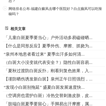
思？
网络排名公布-福建白癜风去哪个医院好？白点癫风可以吃辣
椒吗？
相关文章
「儿童白斑夏季要当心」户外活动多易磕碰晒...
【什么是同形反应】夏季外伤、摩擦、抓挠为...
“泉州本地患者看过来” 夏季出汗多如何清...
（白斑大小没变就代表安全？）隐性白斑容易...
「夏秋过渡防白斑反扑」刚看到复色效果，入...
【谨防晒伤诱发新白斑】泉州正午日照强烈，...
“发现小白斑别拖延” 盛夏白斑发展速度快...
（空调房也需护白斑）冷热交替刺激皮肤，皮...
「肢端白斑夏季要留心」手脚易出汗摩擦，属...