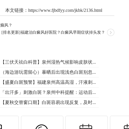
本文链接：
https://www.fjbdfyy.com/jkbk/2136.html
点癫风？
[排名更新]福建治白癜风好医院？白癜风早期症状掉头发？
【三伏天祛白科普】泉州湿热气候影响皮肤状...
（海边游玩需留心）暴晒后出现浅色白斑别忽...
【盛夏白斑预警】福建泉州高温高湿，汗液刺...
「出汗多」刺激白斑？泉州中科提醒：运动后...
【夏秋交替窗口期】白斑容易出现反复，及时...