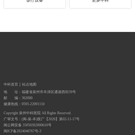
诊疗设备
更多中科
中科首页
站点地图
地 址：
福建省泉州市丰泽区通港西街59号
邮 编：362000
健康热线：
0595-22091110
Copyright 泉州中科医院 All Rights Reserved.
广审文号：(闽-泉-丰)医广【2026】第02-11-17号
闽公网安备 35050302000610号
闽ICP备2024040767号-3