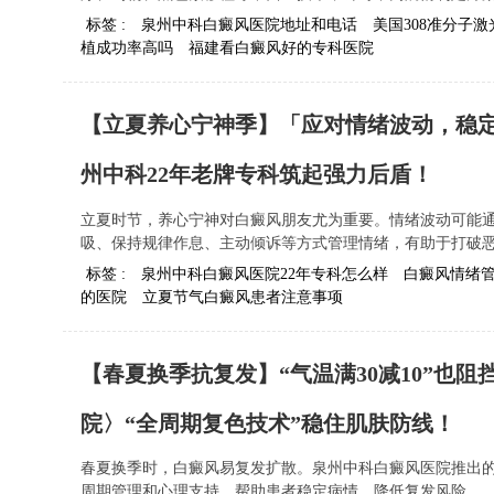
标签 :
泉州中科白癜风医院地址和电话
美国308准分子
植成功率高吗
福建看白癜风好的专科医院
【立夏养心宁神季】「应对情绪波动，稳定
州中科22年老牌专科筑起强力后盾！
立夏时节，养心宁神对白癜风朋友尤为重要。情绪波动可能
吸、保持规律作息、主动倾诉等方式管理情绪，有助于打破恶.
标签 :
泉州中科白癜风医院22年专科怎么样
白癜风情绪
的医院
立夏节气白癜风患者注意事项
【春夏换季抗复发】“气温满30减10”也
院〉“全周期复色技术”稳住肌肤防线！
春夏换季时，白癜风易复发扩散。泉州中科白癜风医院推出的
周期管理和心理支持，帮助患者稳定病情，降低复发风险...