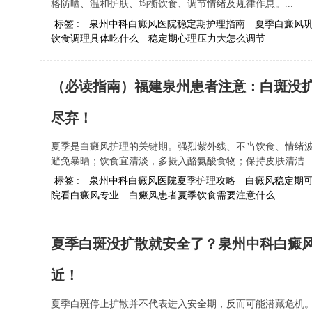
格防晒、温和护肤、均衡饮食、调节情绪及规律作息。...
标签 :
泉州中科白癜风医院稳定期护理指南
夏季白癜风
饮食调理具体吃什么
稳定期心理压力大怎么调节
（必读指南）福建泉州患者注意：白斑没
尽弃！
夏季是白癜风护理的关键期。强烈紫外线、不当饮食、情绪
避免暴晒；饮食宜清淡，多摄入酪氨酸食物；保持皮肤清洁..
标签 :
泉州中科白癜风医院夏季护理攻略
白癜风稳定期
院看白癜风专业
白癜风患者夏季饮食需要注意什么
夏季白斑没扩散就安全了？泉州中科白癜风
近！
夏季白斑停止扩散并不代表进入安全期，反而可能潜藏危机