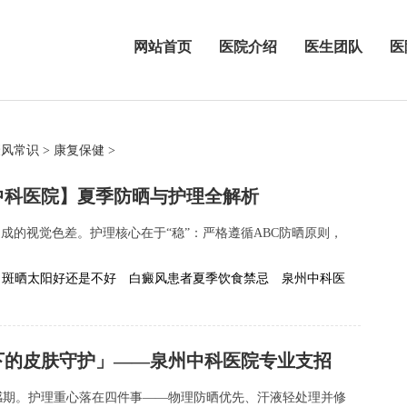
网站首页
医院介绍
医生团队
医
癜风常识
>
康复保健
>
中科医院】夏季防晒与护理全解析
成的视觉色差。护理核心在于“稳”：严格遵循ABC防晒原则，
白斑晒太阳好还是不好
白癜风患者夏季饮食禁忌
泉州中科医
下的皮肤守护」——泉州中科医院专业支招
感期。护理重心落在四件事——物理防晒优先、汗液轻处理并修