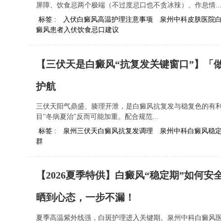
屏障、饮食忌两个极端（不过度忌口也不贪冰辣）、作息情..
标签 :
入伏白癜风高温护理注意事项
泉州中科皮肤医院
癜风患者入伏饮食忌口建议
【三伏天是白癜风“抗复发关键窗口”】「做
护航
三伏天阳气鼎盛、腠理开泄，是白癜风抗复发与稳复色的有
目"冬病夏治"反而可能加重。配合规范...
标签 :
泉州三伏天白癜风抗复发调理
泉州中科白癜风稳
群
【2026夏季特供】白癜风“稳定期”如何
晒到心态，一步不漏！
夏季高温紫外线强，白斑护理进入关键期。泉州中科白癜风