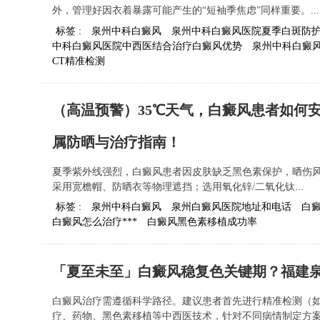
外，管理好因衣着暴露可能产生的“短袖季焦虑”同样重要。...
标签 :
泉州中科白癜风
泉州中科白癜风医院夏季白斑防
中科白癜风医院中西医结合治疗白癜风优势
泉州中科白癜
CT精准检测
（高温预警）35℃天气，白癜风患者如何
属防晒与治疗指南！
夏季紫外线强烈，白癜风患者因皮肤缺乏黑色素保护，晒伤风
采用宽檐帽、防晒衣等物理遮挡；选用氧化锌/二氧化钛...
标签 :
泉州中科白癜风
泉州白癜风医院地址和电话
白
白癜风怎么治疗***
白癜风黑色素移植成功率
「夏至未至」白癜风稳复色关键期？福建
白癜风治疗需遵循科学路径。建议患者首先进行精准检测（如
疗、药物、黑色素移植等中西医技术，针对不同病情制定方案.