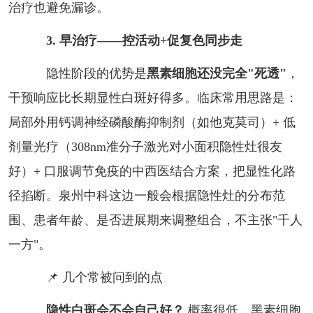
治疗也避免漏诊。
3. 早治疗——控活动+促复色同步走
隐性阶段的优势是
黑素细胞还没完全"死透"
，
干预响应比长期显性白斑好得多。临床常用思路是：
局部外用钙调神经磷酸酶抑制剂（如他克莫司）+ 低
剂量光疗（308nm准分子激光对小面积隐性灶很友
好）+ 口服调节免疫的中西医结合方案，把显性化路
径掐断。泉州中科这边一般会根据隐性灶的分布范
围、患者年龄、是否进展期来调整组合，不主张"千人
一方"。
📌 几个常被问到的点
隐性白斑会不会自己好？
概率很低。黑素细胞