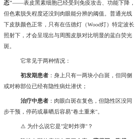
态"
——表皮黑素细胞已经受到免疫攻击、功能下降，
但色素脱失程度还没到肉眼能分辨的阈值。普通光线
下皮肤颜色正常，只有在伍德灯（Wood灯）特定波长
照射下，才会呈现出与周围皮肤对比明显的蓝白荧光
斑。
它常见于两种情况：
初发期患者
：身上只有一两块小白斑，但同侧
或对称部位已经有隐性病灶潜伏；
治疗中患者
：肉眼白斑在复色，但隐性区没同
步干预，停药或暴晒后容易"卷土重来"。
⚠️ 为什么说它是"定时炸弹"？