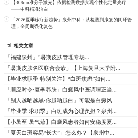
【308nm准分子激光】依据检测数据实现个性化定量光疗
——中科精准治白
「2026夏季诊疗新趋势」泉州中科：从检测到康复的闭环管
理，全周期强化复色
相关文章
「福建泉州」"暑期皮肤管理专场...
「暑期皮肤名医联合会诊」【上海复旦大学附...
【毕业求职季·特别关注】“白斑焦虑”如何...
「顺应时令·夏季养肤」白癜风中医调理正当...
「别人越晒越黑·你越晒越白」可能是白癜风...
「毕业季·求职季」白斑成为心理负担？泉州...
【小暑至·暑气蒸】白癜风患者如何安稳度夏...
「夏天白斑容易“长大”」怎么办？【泉州中...