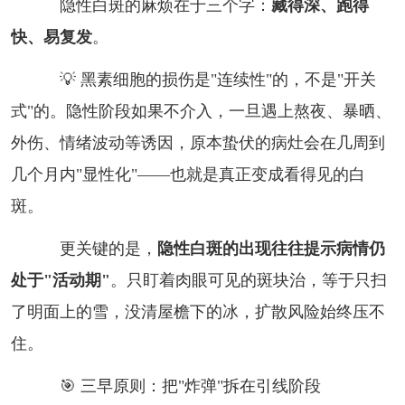
隐性白斑的麻烦在于三个字：
藏得深、跑得
快、易复发
。
💡 黑素细胞的损伤是"连续性"的，不是"开关
式"的。隐性阶段如果不介入，一旦遇上熬夜、暴晒、
外伤、情绪波动等诱因，原本蛰伏的病灶会在几周到
几个月内"显性化"——也就是真正变成看得见的白
斑。
更关键的是，
隐性白斑的出现往往提示病情仍
处于"活动期"
。只盯着肉眼可见的斑块治，等于只扫
了明面上的雪，没清屋檐下的冰，扩散风险始终压不
住。
🎯 三早原则：把"炸弹"拆在引线阶段